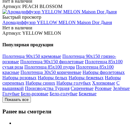
Нет в наличии
Артикул: PEACH BLOSSOM
Быстрый просмотр
Аромадиффузор YELLOW MELON Maison Dor Дыня
Нет в наличии
Артикул: YELLOW MELON
Популярная продукция
Полотенца 90х150 кремовые
Полотенца 90х150 грязно-
розовые
Полотенца 90х150 фиолетовые
Полотенца 85х100
сухая роза
Полотенца 85х100 пудра
Полотенца 85х100
красные
Полотенца 30х50 коричневые
Наборы фиолетовых
Наборы розовых
Наборы белых
Наборы бежевых
Наборы
сиреневых
Наборы синих
Наборы голубых
Хлопковые
С
вышивкой
Производства Турция
Сиреневые
Розовые
Зелёные
Голубые
Бело-розовые
Бело-голубые
Бежевые
Показать все
Ранее вы смотрели